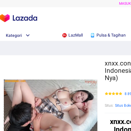
MASU
LazMall
Pulsa & Tagihan
Kategori
xnxx.con:
Indonesi
Nya)
8.8
Situs
:
Situs Bok
xnxx.c
Indon