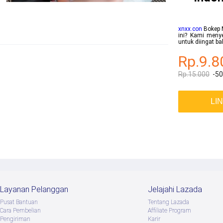
xnxx.con
Bokep M
ini? Kami menye
untuk diingat b
Rp.9.8
Rp.15.000
-5
LI
Layanan Pelanggan
Jelajahi Lazada
Pusat Bantuan
Tentang Lazada
Cara Pembelian
Afﬁliate Program
Pengiriman
Karir