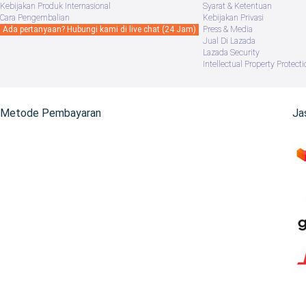
Kebijakan Produk Internasional
Syarat & Ketentuan
Cara Pengembalian
Kebijakan Privasi
Ada pertanyaan? Hubungi kami di live chat (24 Jam)
Press & Media
Jual Di Lazada
Lazada Security
Intellectual Property Protecti
Metode Pembayaran
Ja