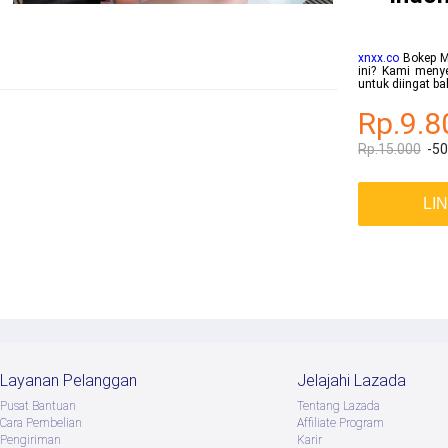
xnxx.co
Bokep Me
ini? Kami menye
untuk diingat b
Rp.9.8
Rp.15.000
-5
LI
Layanan Pelanggan
Jelajahi Lazada
Pusat Bantuan
Tentang Lazada
Cara Pembelian
Afﬁliate Program
Pengiriman
Karir