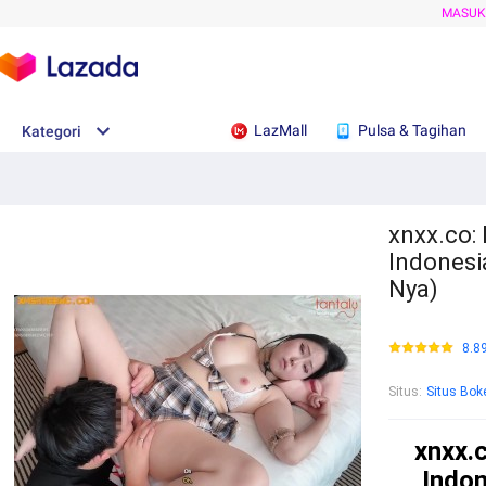
MASU
LazMall
Pulsa & Tagihan
Kategori
xnxx.co: 
Indonesi
Nya)
8.8
Situs
:
Situs Bok
xnxx.c
Indon