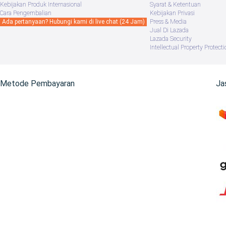
Kebijakan Produk Internasional
Syarat & Ketentuan
Cara Pengembalian
Kebijakan Privasi
Ada pertanyaan? Hubungi kami di live chat (24 Jam)
Press & Media
Jual Di Lazada
Lazada Security
Intellectual Property Protecti
Metode Pembayaran
Ja