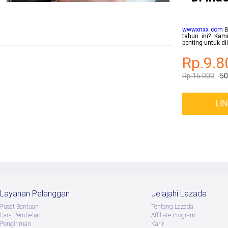
wwwxnxx com
B
tahun ini? Kami
penting untuk d
Rp.9.8
Rp.15.000
-5
LI
Layanan Pelanggan
Jelajahi Lazada
Pusat Bantuan
Tentang Lazada
Cara Pembelian
Afﬁliate Program
Pengiriman
Karir