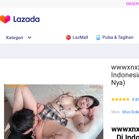
MASU
LazMall
Pulsa & Tagihan
Kategori
wwwxnxx 
Indonesi
Nya)
8.8
Situs
:
Situs Bok
wwwxnxx
Di Ind