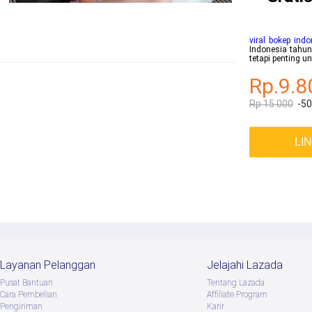
viral bokep ind
Indonesia tahun
tetapi penting 
Rp.9.8
Rp.15.000
-5
LI
Layanan Pelanggan
Jelajahi Lazada
Pusat Bantuan
Tentang Lazada
Cara Pembelian
Afﬁliate Program
Pengiriman
Karir