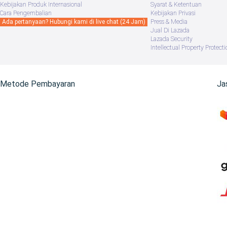
Kebijakan Produk Internasional
Syarat & Ketentuan
Cara Pengembalian
Kebijakan Privasi
Ada pertanyaan? Hubungi kami di live chat (24 Jam)
Press & Media
Jual Di Lazada
Lazada Security
Intellectual Property Protecti
Metode Pembayaran
Ja