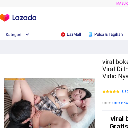
MASU
LazMall
Pulsa & Tagihan
Kategori
viral bok
Viral Di 
Vidio Ny
8.8
Situs
:
Situs Bok
viral
Gratis