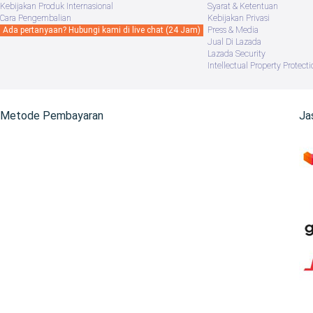
Kebijakan Produk Internasional
Syarat & Ketentuan
Cara Pengembalian
Kebijakan Privasi
Ada pertanyaan? Hubungi kami di live chat (24 Jam)
Press & Media
Jual Di Lazada
Lazada Security
Intellectual Property Protecti
Metode Pembayaran
Ja