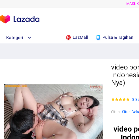
MASU
LazMall
Pulsa & Tagihan
Kategori
video por
Indonesi
Nya)
8.8
Situs
:
Situs Bok
video p
Indon