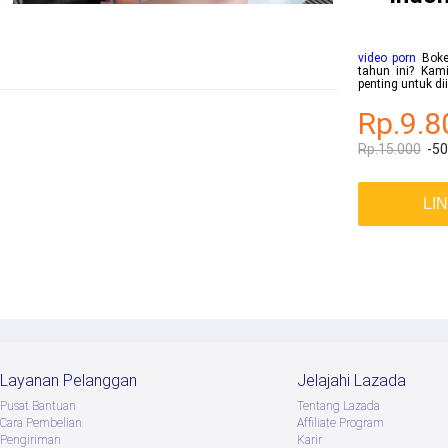
video porn
Bokep
tahun ini? Kami
penting untuk d
Rp.9.8
Rp.15.000
-5
LI
Layanan Pelanggan
Jelajahi Lazada
Pusat Bantuan
Tentang Lazada
Cara Pembelian
Afﬁliate Program
Pengiriman
Karir