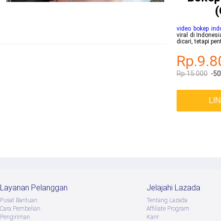
(
video bokep ind
viral di Indones
dicari, tetapi p
Rp.9.8
Rp.15.000
-5
LI
Layanan Pelanggan
Jelajahi Lazada
Pusat Bantuan
Tentang Lazada
Cara Pembelian
Afﬁliate Program
Pengiriman
Karir