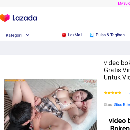
MASU
LazMall
Pulsa & Tagihan
Kategori
video bo
Gratis Vi
Untuk Vi
8.8
Situs
:
Situs Bok
video 
Bokep 