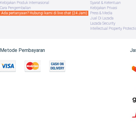
Kebijakan Produk Internasional
Syarat & Ketentuan
Cara Pengembalian
Kebijakan Privasi
Ada pertanyaan? Hubungi kami di live chat (24 Jam)
Press & Media
Jual Di Lazada
Lazada Security
Intellectual Property Protecti
Metode Pembayaran
Ja