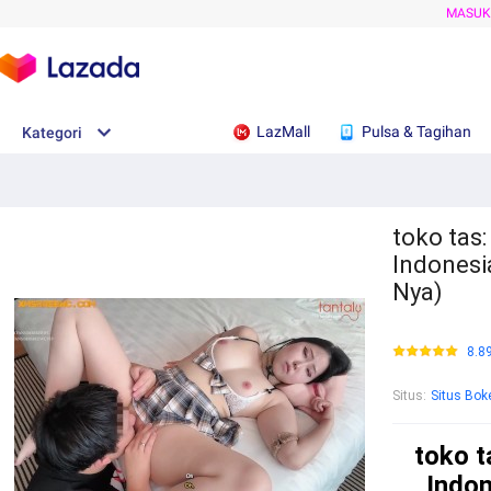
MASU
LazMall
Pulsa & Tagihan
Kategori
toko tas:
Indonesi
Nya)
8.8
Situs
:
Situs Bok
toko t
Indon