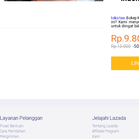
toko tas
Bokep M
ini? Kami menye
untuk diingat b
Rp.9.8
Rp.15.000
-5
LI
Layanan Pelanggan
Jelajahi Lazada
Pusat Bantuan
Tentang Lazada
Cara Pembelian
Afﬁliate Program
Pengiriman
Karir