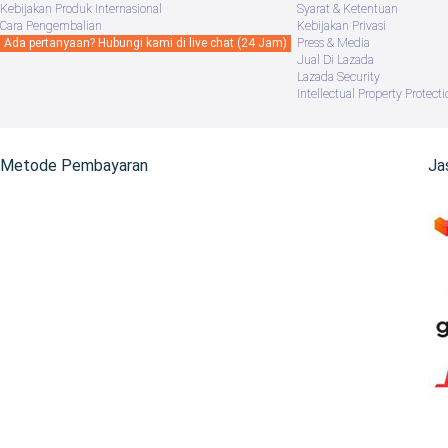
Kebijakan Produk Internasional
Syarat & Ketentuan
Cara Pengembalian
Kebijakan Privasi
Ada pertanyaan? Hubungi kami di live chat (24 Jam)
Press & Media
Jual Di Lazada
Lazada Security
Intellectual Property Protecti
Metode Pembayaran
Ja