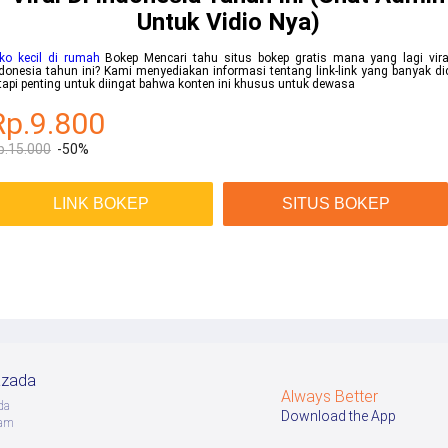
Untuk Vidio Nya)
ko kecil di rumah
Bokep Mencari tahu situs bokep gratis mana yang lagi vira
donesia tahun ini? Kami menyediakan informasi tentang link-link yang banyak dic
tapi penting untuk diingat bahwa konten ini khusus untuk dewasa
Rp.9.800
p.15.000
-50%
LINK BOKEP
SITUS BOKEP
azada
Always Better
da
Download the App
ram