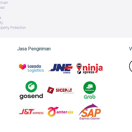
ntuan
vasi
a
ty
roperty Protection
Jasa Pengiriman
V