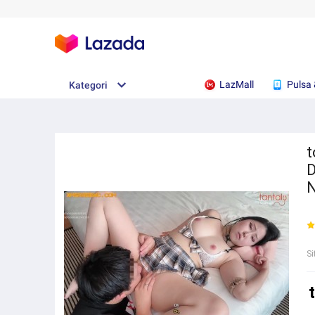
LazMall
Pulsa 
Kategori
t
D
N
Si