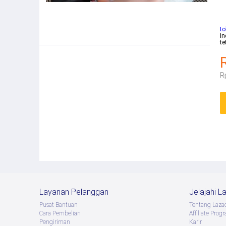
to
In
te
R
Layanan Pelanggan
Jelajahi L
Pusat Bantuan
Tentang Laza
Cara Pembelian
Afﬁliate Prog
Pengiriman
Karir