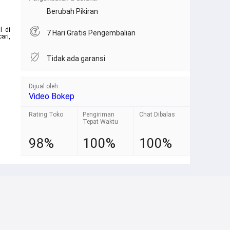
Berubah Pikiran
l di
7 Hari Gratis Pengembalian
ari,
Tidak ada garansi
Dijual oleh
Video Bokep
Rating Toko
Pengiriman
Chat Dibalas
Tepat Waktu
98%
100%
100%