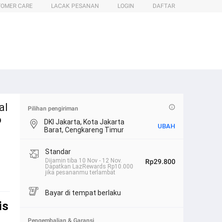
TOMER CARE
LACAK PESANAN
LOGIN
DAFTAR
al
Pilihan pengiriman
o
DKI Jakarta, Kota Jakarta
UBAH
Barat, Cengkareng Timur
Standar
Dijamin tiba 10 Nov - 12 Nov.
Rp29.800
Dapatkan LazRewards Rp10.000
jika pesananmu terlambat
Bayar di tempat berlaku
is
Pengembalian & Garansi