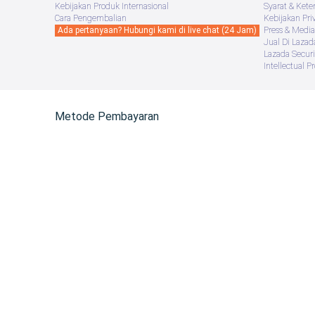
Kebijakan Produk Internasional
Syarat & Kete
Cara Pengembalian
Kebijakan Pri
Ada pertanyaan? Hubungi kami di live chat (24 Jam)
Press & Media
Jual Di Lazad
Lazada Securi
Intellectual P
Metode Pembayaran