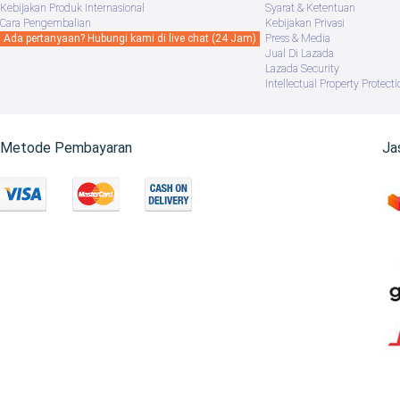
Kebijakan Produk Internasional
Syarat & Ketentuan
Cara Pengembalian
Kebijakan Privasi
Ada pertanyaan? Hubungi kami di live chat (24 Jam)
Press & Media
Jual Di Lazada
Lazada Security
Intellectual Property Protecti
Metode Pembayaran
Ja