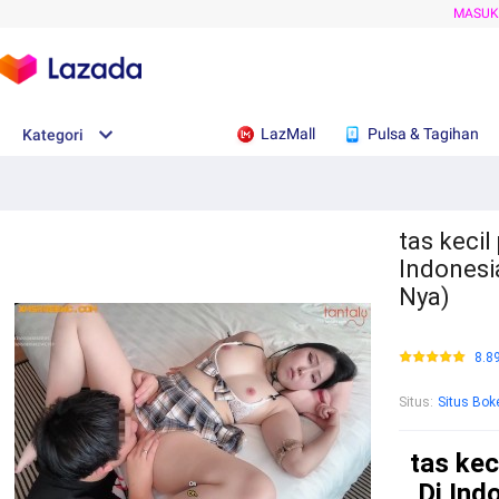
MASU
LazMall
Pulsa & Tagihan
Kategori
tas kecil
Indonesi
Nya)
8.8
Situs
:
Situs Bok
tas kec
Di Ind