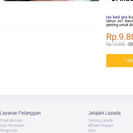
tas kecil pria
Bok
tahun ini? Kami
penting untuk d
Rp.9.8
Rp.15.000
-5
LI
Layanan Pelanggan
Jelajahi Lazada
Pusat Bantuan
Tentang Lazada
Cara Pembelian
Afﬁliate Program
Pengiriman
Karir