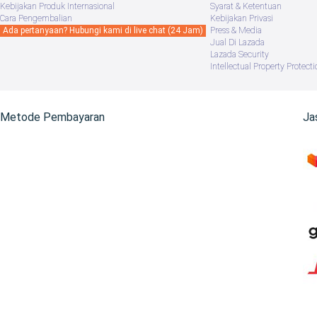
Kebijakan Produk Internasional
Syarat & Ketentuan
Cara Pengembalian
Kebijakan Privasi
Ada pertanyaan? Hubungi kami di live chat (24 Jam)
Press & Media
Jual Di Lazada
Lazada Security
Intellectual Property Protecti
Metode Pembayaran
Ja