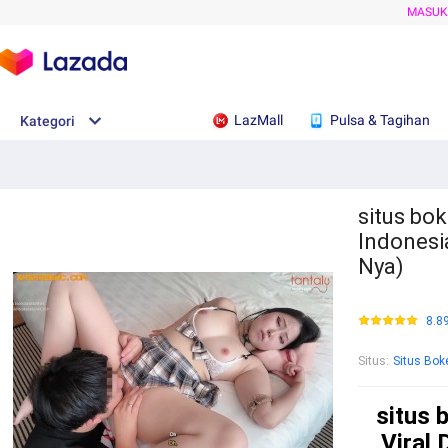
MASU
LazMall
Pulsa & Tagihan
Kategori
situs bok
Indonesi
Nya)
8.8
Situs
:
Situs Bok
situs 
Viral 