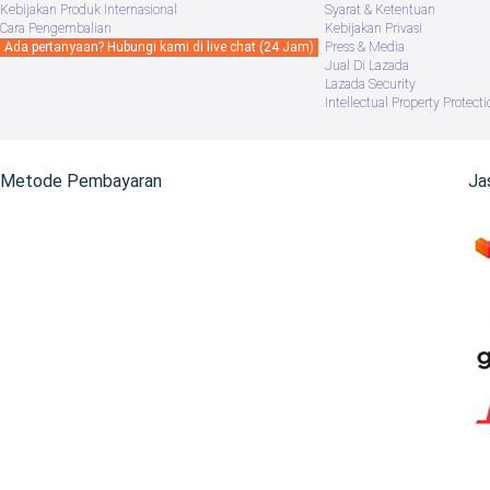
Kebijakan Produk Internasional
Syarat & Ketentuan
Cara Pengembalian
Kebijakan Privasi
Ada pertanyaan? Hubungi kami di live chat (24 Jam)
Press & Media
Jual Di Lazada
Lazada Security
Intellectual Property Protecti
Metode Pembayaran
Ja