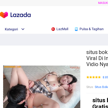
MASU
LazMall
Pulsa & Tagihan
Kategori
situs bok
Viral Di 
Vidio Ny
8.8
Situs
:
Situs Bok
situs
Gratis