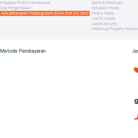
Kebijakan Produk Internasional
Syarat & Ketentuan
Cara Pengembalian
Kebijakan Privasi
Ada pertanyaan? Hubungi kami di live chat (24 Jam)
Press & Media
Jual Di Lazada
Lazada Security
Intellectual Property Protecti
Metode Pembayaran
Ja