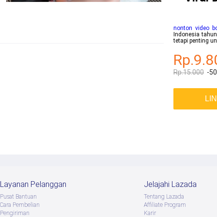
nonton video b
Indonesia tahun
tetapi penting 
Rp.9.8
Rp.15.000
-5
LI
Layanan Pelanggan
Jelajahi Lazada
Pusat Bantuan
Tentang Lazada
Cara Pembelian
Afﬁliate Program
Pengiriman
Karir