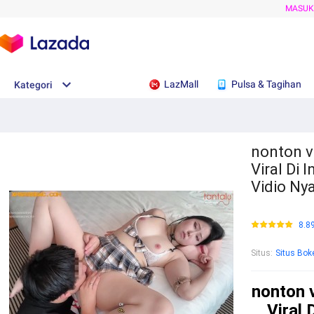
MASU
LazMall
Pulsa & Tagihan
Kategori
nonton v
Viral Di 
Vidio Ny
8.8
Situs
:
Situs Bok
nonton v
Viral 