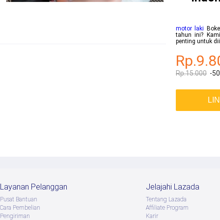
motor laki
Bokep
tahun ini? Kami
penting untuk d
Rp.9.8
Rp.15.000
-5
LI
Layanan Pelanggan
Jelajahi Lazada
Pusat Bantuan
Tentang Lazada
Cara Pembelian
Afﬁliate Program
Pengiriman
Karir