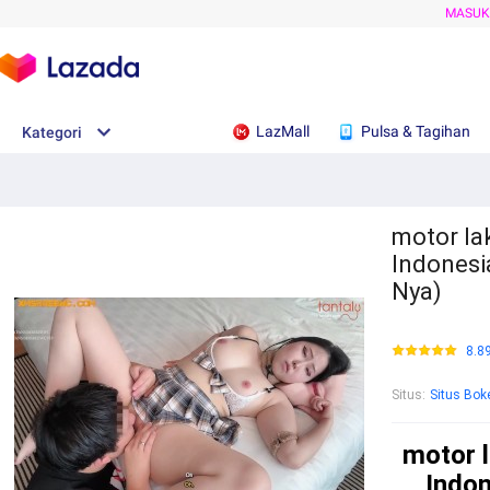
MASU
LazMall
Pulsa & Tagihan
Kategori
motor lak
Indonesi
Nya)
8.8
Situs
:
Situs Bok
motor l
Indon