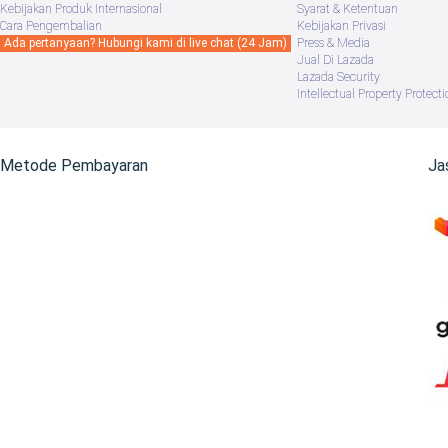
Kebijakan Produk Internasional
Syarat & Ketentuan
Cara Pengembalian
Kebijakan Privasi
Ada pertanyaan? Hubungi kami di live chat (24 Jam)
Press & Media
Jual Di Lazada
Lazada Security
Intellectual Property Protecti
Metode Pembayaran
Ja