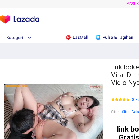
MASU
LazMall
Pulsa & Tagihan
Kategori
link boke
Viral Di 
Vidio Ny
8.8
Situs
:
Situs Bok
link b
Gratis