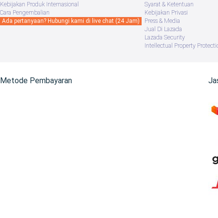
Kebijakan Produk Internasional
Syarat & Ketentuan
Cara Pengembalian
Kebijakan Privasi
Ada pertanyaan? Hubungi kami di live chat (24 Jam)
Press & Media
Jual Di Lazada
Lazada Security
Intellectual Property Protecti
Metode Pembayaran
Ja