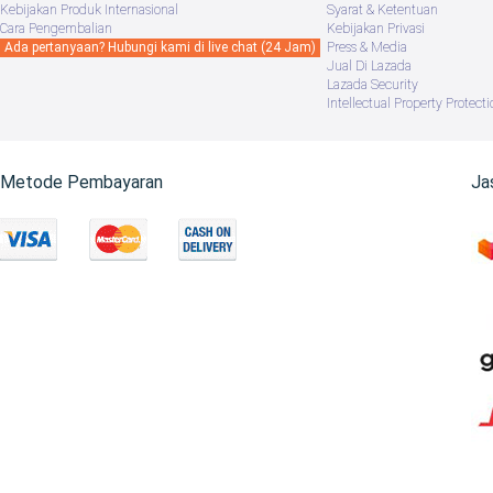
Kebijakan Produk Internasional
Syarat & Ketentuan
Cara Pengembalian
Kebijakan Privasi
Ada pertanyaan? Hubungi kami di live chat (24 Jam)
Press & Media
Jual Di Lazada
Lazada Security
Intellectual Property Protecti
Metode Pembayaran
Ja