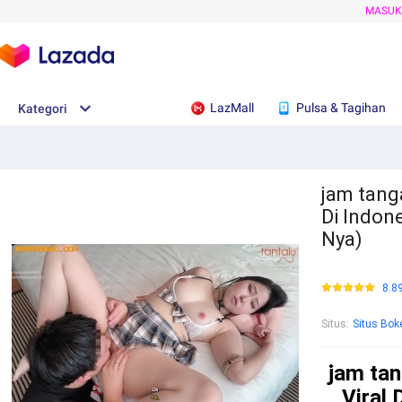
MASU
LazMall
Pulsa & Tagihan
Kategori
jam tanga
Di Indon
Nya)
8.8
Situs
:
Situs Bok
jam tan
Viral 