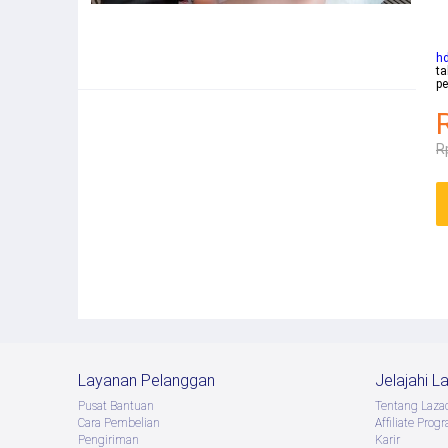
h
ta
pe
R
Layanan Pelanggan
Jelajahi L
Pusat Bantuan
Tentang Laza
Cara Pembelian
Afﬁliate Prog
Pengiriman
Karir