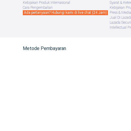
Kebijakan Produk Internasional
Syarat & Kete
Cara Pengembalian
Kebijakan Pri
Ada pertanyaan? Hubungi kami di live chat (24 Jam)
Press & Media
Jual Di Lazad
Lazada Securi
Intellectual P
Metode Pembayaran