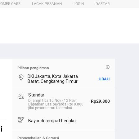
TOMER CARE
LACAK PESANAN
LOGIN
DAFTAR
Pilihan pengiriman
DKI Jakarta, Kota Jakarta
UBAH
Barat, Cengkareng Timur
Standar
Dijamin tiba 10 Nov - 12 Nov.
Rp29.800
Dapatkan LazRewards Rp10.000
jika pesananmu terlambat
Bayar di tempat berlaku
i
Pengembalian & Garansi