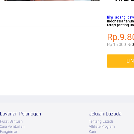
film jepang de
Indonesia tahun
tetapi penting 
Rp.9.8
Rp.15.000
-5
LI
Layanan Pelanggan
Jelajahi Lazada
Pusat Bantuan
Tentang Lazada
Cara Pembelian
Afﬁliate Program
Pengiriman
Karir