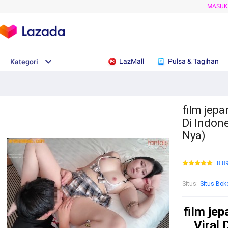
MASU
LazMall
Pulsa & Tagihan
Kategori
film jepa
Di Indon
Nya)
8.8
Situs
:
Situs Bok
film je
Viral 