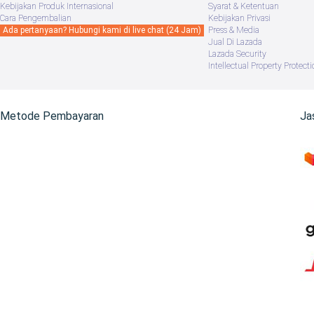
Kebijakan Produk Internasional
Syarat & Ketentuan
Cara Pengembalian
Kebijakan Privasi
Ada pertanyaan? Hubungi kami di live chat (24 Jam)
Press & Media
Jual Di Lazada
Lazada Security
Intellectual Property Protecti
Metode Pembayaran
Ja