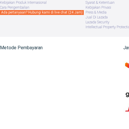
Kebijakan Produk Internasional
Syarat & Ketentuan
Cara Pengembalian
Kebijakan Privasi
Ada pertanyaan? Hubungi kami di live chat (24 Jam)
Press & Media
Jual Di Lazada
Lazada Security
Intellectual Property Protecti
Metode Pembayaran
Ja