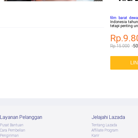
film barat dew
Indonesia tahun
tetapi penting 
Rp.9.8
Rp.15.000
-5
LI
Layanan Pelanggan
Jelajahi Lazada
Pusat Bantuan
Tentang Lazada
Cara Pembelian
Afﬁliate Program
Pengiriman
Karir