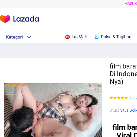
MASU
LazMall
Pulsa & Tagihan
Kategori
film bara
Di Indon
Nya)
8.8
Situs
:
Situs Bok
film ba
Viral 