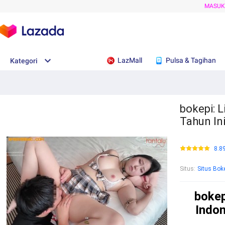
MASU
LazMall
Pulsa & Tagihan
Kategori
bokepi: L
Tahun In
8.8
Situs
:
Situs Bok
bokep
Indon