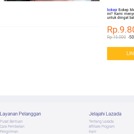
bokepi
Bokep Men
ini? Kami menye
untuk diingat b
Rp.9.8
Rp.15.000
-5
LI
Layanan Pelanggan
Jelajahi Lazada
Pusat Bantuan
Tentang Lazada
Cara Pembelian
Afﬁliate Program
Pengiriman
Karir