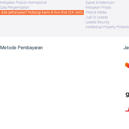
Kebijakan Produk Internasional
Syarat & Ketentuan
Cara Pengembalian
Kebijakan Privasi
Ada pertanyaan? Hubungi kami di live chat (24 Jam)
Press & Media
Jual Di Lazada
Lazada Security
Intellectual Property Protecti
Metode Pembayaran
Ja