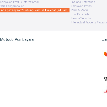
Kebijakan Produk Internasional
Syarat & Ketentuan
Cara Pengembalian
Kebijakan Privasi
Ada pertanyaan? Hubungi kami di live chat (24 Jam)
Press & Media
Jual Di Lazada
Lazada Security
Intellectual Property Protecti
Metode Pembayaran
Ja