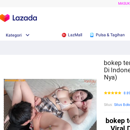
MASU
LazMall
Pulsa & Tagihan
Kategori
bokep ter
Di Indon
Nya)
8.8
Situs
:
Situs Bok
bokep t
Viral 