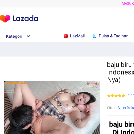
MASU
LazMall
Pulsa & Tagihan
Kategori
baju biru 
Indonesi
Nya)
8.8
Situs
:
Situs Bok
baju bir
Di Ind