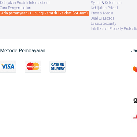
Kebijakan Produk Internasional
Syarat & Ketentuan
Cara Pengembalian
Kebijakan Privasi
Ada pertanyaan? Hubungi kami di live chat (24 Jam)
Press & Media
Jual Di Lazada
Lazada Security
Intellectual Property Protecti
Metode Pembayaran
Ja