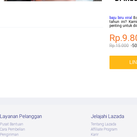
baju biru viral
Bo
tahun ini? Kami
penting untuk d
Rp.9.8
Rp.15.000
-5
LI
Layanan Pelanggan
Jelajahi Lazada
Pusat Bantuan
Tentang Lazada
Cara Pembelian
Afﬁliate Program
Pengiriman
Karir